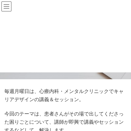
コ
ナ
ン
ビ
テ
ゲ
ン
ー
ツ
シ
心療内科・メンタルクリニック
へ
ョ
「キャリアデザイン」【患者さ
ス
ン
キ
に
んのリクエストにその場で講
ッ
移
プ
動
義、即興キャリアデザイン】
毎週月曜日は、心療内科・メンタルクリニックでキャ
リアデザインの講義＆セッション。
今回のテーマは、患者さんがその場で出してくださっ
た困りごとについて、講師が即興で講義やセッション
するなどして、解決します。