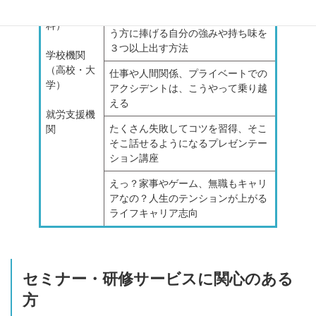
（心療内
「これといった取り柄がない」とい
科）
う方に捧げる自分の強みや持ち味を
３つ以上出す方法
学校機関
（高校・大
仕事や人間関係、プライベートでの
学）
アクシデントは、こうやって乗り越
える
就労支援機
たくさん失敗してコツを習得、そこ
関
そこ話せるようになるプレゼンテー
ション講座
えっ？家事やゲーム、無職もキャリ
アなの？人生のテンションが上がる
ライフキャリア志向
セミナー・研修サービスに関心のある
方