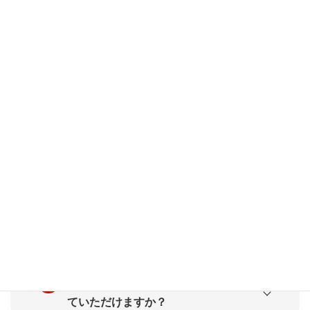
(質問内容をタップすると回答が表示されます
)
職業経験が少ないのですが、相談可
能でしょうか？
転職を考えているのですが、求人企
業を紹介してもらえるのでしょう
か？
キャリア面談は有資格者の方に行っ
ていただけますか？