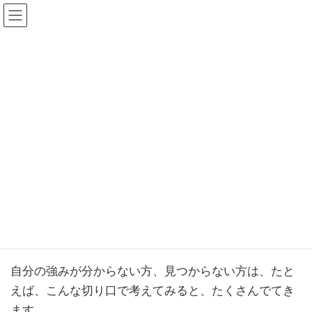
コ
ナ
ン
ビ
テ
ゲ
ン
ー
ツ
シ
【2025年10月20日】メンタルク
へ
ョ
リニック・精神科デイケア「キ
ス
ン
キ
に
ャリアデザイン」～自分の強み
ッ
移
プ
動
を3つ以上出す方法～
先日の精神科・心療内科クリニックでのキャリアデザ
インは、「自分の強みを3つ以上出す方法」
自分の強みが分からない方、見つからない方は、たと
えば、こんな切り口で考えてみると、たくさんでてき
ます。