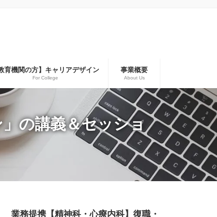
教育機関の方】キャリアデザイン
事業概要
For College
About Us
ン」の講義＆セッショ
業務提携【精神科・心療内科】復職・