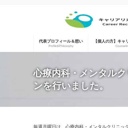
コ
ナ
ン
ビ
テ
ゲ
ン
ー
ツ
シ
へ
ョ
ス
ン
代表プロフィール＆想い
【個人の方】キャ
キ
に
Profile&Philosophy
Counseli
ッ
移
プ
動
心療内科・メンタルク
ンを行いました。
毎週月曜日は、心療内科・メンタルクリニッ