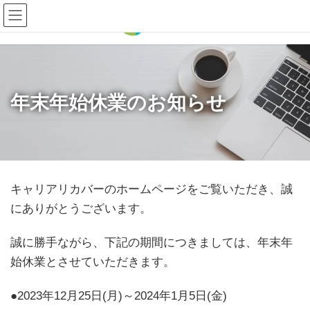
コ
ナ
ン
ビ
テ
ゲ
ン
ー
ツ
シ
へ
ョ
年末年始休業のお知らせ
ス
ン
キ
に
ッ
移
プ
動
キャリアリカバーのホームページをご覧いただき、誠
にありがとうございます。
誠に勝手ながら、下記の期間につきましては、年末年
始休業とさせていただきます。
●2023年12月25日(月)～2024年1月5日(金)